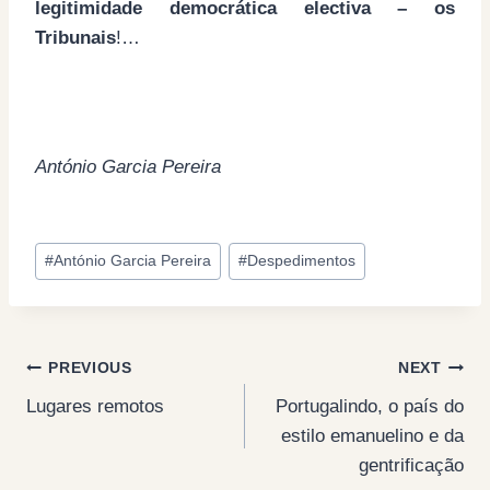
legitimidade democrática electiva – os
Tribunais
!…
António Garcia Pereira
Post
#
António Garcia Pereira
#
Despedimentos
Tags:
Post
PREVIOUS
NEXT
Lugares remotos
Portugalindo, o país do
navigation
estilo emanuelino e da
gentrificação