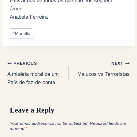
e livrai-nos de todos os que não nos seguem
ámen
Anabela Ferreira
Post
#
Marielle
Tags:
Post
PREVIOUS
NEXT
A miséria moral de um
Malucos vs Terroristas
navigation
País de faz-de-conta
Leave a Reply
Your email address will not be published.
Required fields are
marked
*