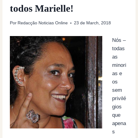
todos Marielle!
Por
Redacção Noticias Online
23 de March, 2018
Nós –
todas
as
minori
as e
os
sem
privilé
gios
que
apena
s