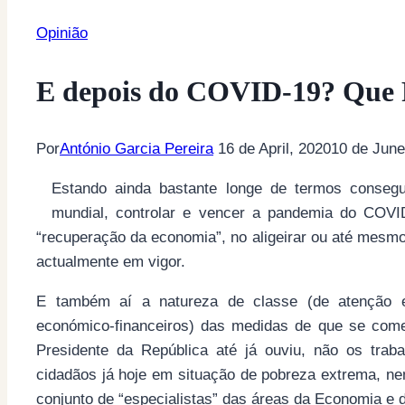
Opinião
E depois do COVID-19? Que P
Por
António Garcia Pereira
16 de April, 2020
10 de June
Estando ainda bastante longe de termos consegu
mundial, controlar e vencer a pandemia do COVI
“recuperação da economia”, no aligeirar ou até mesm
actualmente em vigor.
E também aí a natureza de classe (de atenção e
económico-financeiros) das medidas de que se começa
Presidente da República até já ouviu, não os tra
cidadãos já hoje em situação de pobreza extrema, n
conjunto de “especialistas” das áreas da Economia e