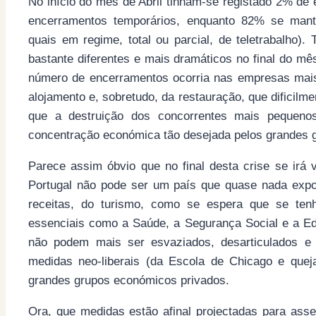
No início do mês de Abril tinham-se registado 2% de
encerramentos temporários, enquanto 82% se manti
quais em regime, total ou parcial, de teletrabalho)
bastante diferentes e mais dramáticos no final do mês
número de encerramentos ocorria nas empresas mais
alojamento e, sobretudo, da restauração, que dificil
que a destruição dos concorrentes mais pequeno
concentração económica tão desejada pelos grandes 
Parece assim óbvio que no final desta crise se irá
Portugal não pode ser um país que quase nada expo
receitas, do turismo, como se espera que se tenh
essenciais como a Saúde, a Segurança Social e a Ed
não podem mais ser esvaziados, desarticulados e 
medidas neo-liberais (da Escola de Chicago e quej
grandes grupos económicos privados.
Ora, que medidas estão afinal projectadas para ass