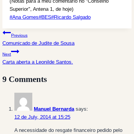
(Notas para a meu comentário no “Conselho
Superior”, Antena 1, de hoje)
Post
#
Ana Gomes
#
BES
#
Ricardo Salgado
Tags:
Post
Previous
Comunicado de Judite de Sousa
navigation
Next
Carta aberta a Leonilde Santos.
9 Comments
Manuel Bernarda
says:
12 de July, 2014 at 15:25
A necessidade do resgate financeiro pedido pelo