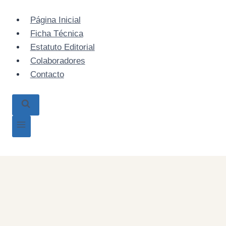
Skip
to
Página Inicial
content
Ficha Técnica
Estatuto Editorial
Colaboradores
Contacto