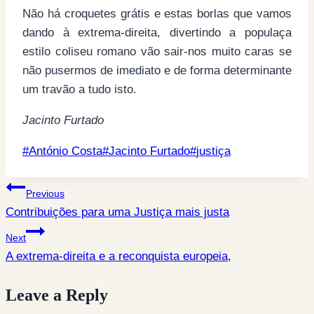
Não há croquetes grátis e estas borlas que vamos
dando à extrema-direita, divertindo a populaça
estilo coliseu romano vão sair-nos muito caras se
não pusermos de imediato e de forma determinante
um travão a tudo isto.
Jacinto Furtado
Post
#
António Costa
#
Jacinto Furtado
#
justiça
Tags:
Post
Previous
Contribuições para uma Justiça mais justa
navigation
Next
A extrema-direita e a reconquista europeia,
Leave a Reply