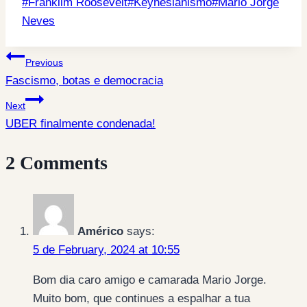
Post
#
Franklim Roosevelt
#
Keynesianismo
#
Mário Jorge
Tags:
Neves
Post
Previous
Fascismo, botas e democracia
navigation
Next
UBER finalmente condenada!
2 Comments
Américo
says:
5 de February, 2024 at 10:55
Bom dia caro amigo e camarada Mario Jorge.
Muito bom, que continues a espalhar a tua