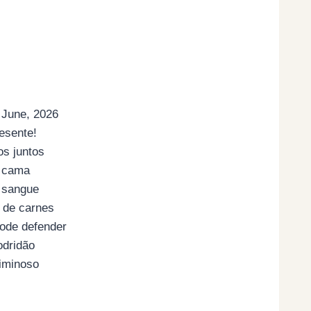
 June, 2026
esente!
os juntos
 cama
 sangue
 de carnes
ode defender
odridão
riminoso