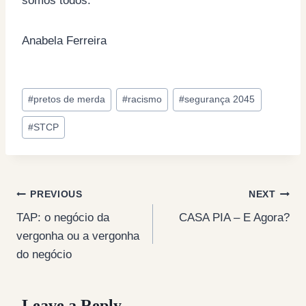
somos todos.
Anabela Ferreira
Post
#
pretos de merda
#
racismo
#
segurança 2045
Tags:
#
STCP
Post
PREVIOUS
NEXT
TAP: o negócio da
CASA PIA – E Agora?
navigation
vergonha ou a vergonha
do negócio
Leave a Reply