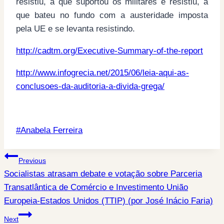
resistiu, a que suportou os militares e resistiu, a
que bateu no fundo com a austeridade imposta
pela UE e se levanta resistindo.
http://cadtm.org/Executive-Summary-of-the-report
http://www.infogrecia.net/2015/06/leia-aqui-as-
conclusoes-da-auditoria-a-divida-grega/
Post
#
Anabela Ferreira
Tags:
Post
Previous
Socialistas atrasam debate e votação sobre Parceria
navigation
Transatlântica de Comércio e Investimento União
Europeia-Estados Unidos (TTIP) (por José Inácio Faria)
Next