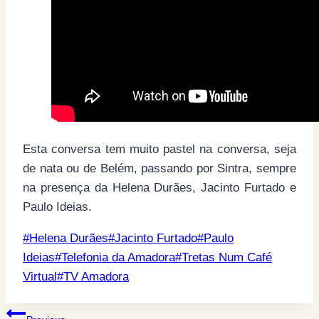
Esta conversa tem muito pastel na conversa, seja
de nata ou de Belém, passando por Sintra, sempre
na presença da Helena Durães, Jacinto Furtado e
Paulo Ideias.
Post
#
Helena Durães
#
Jacinto Furtado
#
Paulo
Tags:
Ideias
#
Telefonia da Amadora
#
Tretas Num Café
Virtual
#
TV Amadora
Post