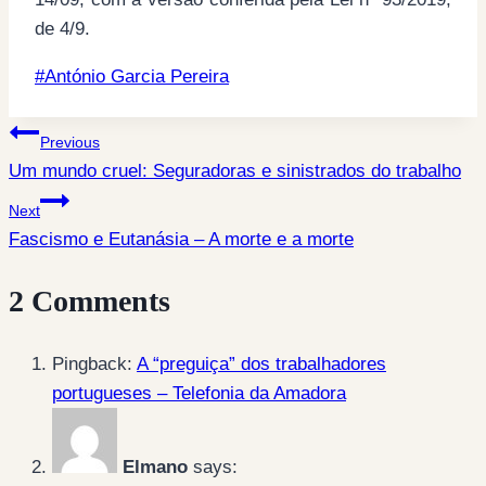
de 4/9.
Post
#
António Garcia Pereira
Tags:
Post
Previous
Um mundo cruel: Seguradoras e sinistrados do trabalho
navigation
Next
Fascismo e Eutanásia – A morte e a morte
2 Comments
Pingback:
A “preguiça” dos trabalhadores
portugueses – Telefonia da Amadora
Elmano
says: