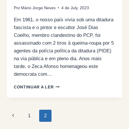
Por
Mário Jorge Neves
4 de July, 2023
Em 1961, o nosso país vivia sob uma ditadura
fascista e o pintor e escultor José Dias
Coelho, membro clandestino do PCP, foi
assassinado com 2 tiros à queima-roupa por 5
agentes da polícia política da ditadura (PIDE)
na via pública e em pleno dia. Anos mais
tarde, o Zeca Afonso homenageou este
democrata com…
PARA
CONTINUAR A LER
QUE
A
MORTE
NÃO
Page
Previous
1
2
VOLTE
A
navigation
Page
SAIR