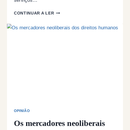
serviços…
AS
CONTINUAR A LER
UNIDADES
LOCAIS
DE
SAUDE
CONTRA
O
SNS?
OPINIÃO
Os mercadores neoliberais