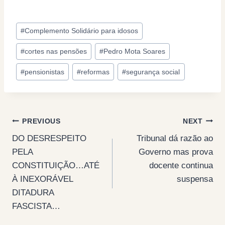
Post
#
Complemento Solidário para idosos
Tags:
#
cortes nas pensões
#
Pedro Mota Soares
#
pensionistas
#
reformas
#
segurança social
Post
PREVIOUS
NEXT
DO DESRESPEITO
Tribunal dá razão ao
navigation
PELA
Governo mas prova
CONSTITUIÇÃO…ATÉ
docente continua
À INEXORÁVEL
suspensa
DITADURA
FASCISTA…