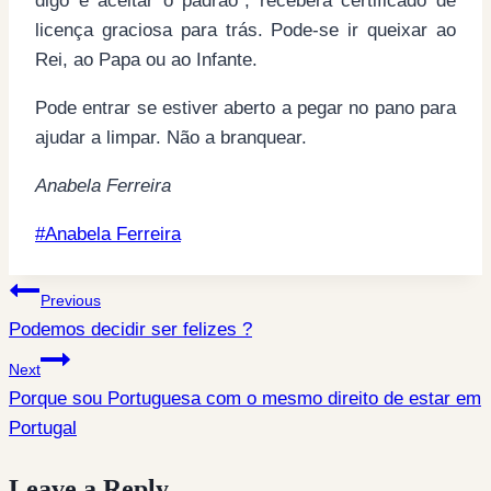
digo e aceitar o padrão”, receberá certificado de
licença graciosa para trás. Pode-se ir queixar ao
Rei, ao Papa ou ao Infante.
Pode entrar se estiver aberto a pegar no pano para
ajudar a limpar. Não a branquear.
Anabela Ferreira
Post
#
Anabela Ferreira
Tags:
Post
Previous
Podemos decidir ser felizes ?
navigation
Next
Porque sou Portuguesa com o mesmo direito de estar em
Portugal
Leave a Reply