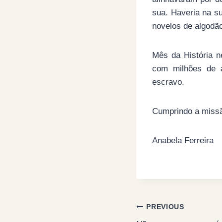
sua. Haveria na su
novelos de algodão
Mês da História n
com milhões de a
escravo.
Cumprindo a missão
Anabela Ferreira
Post
PREVIOUS