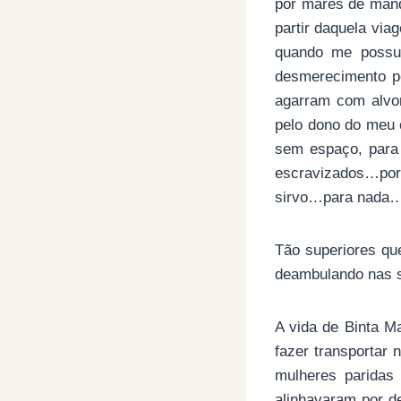
por marés de mand
partir daquela via
quando me possue
desmerecimento p
agarram com alvo
pelo dono do meu 
sem espaço, para 
escravizados…por
sirvo…para nada
Tão superiores qu
deambulando nas s
A vida de Binta Ma
fazer transportar 
mulheres paridas
alinhavaram por d