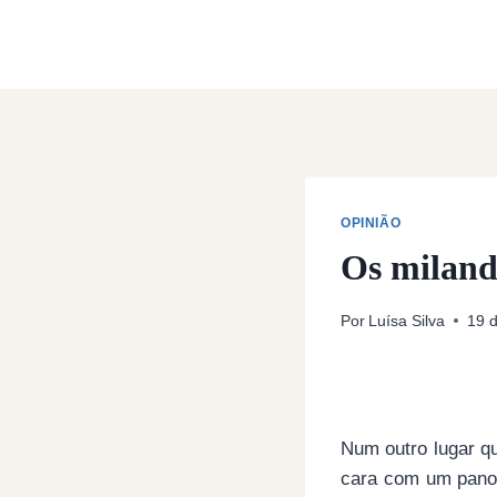
Skip
to
content
OPINIÃO
Os miland
Por
Luísa Silva
19 
Num outro lugar q
cara com um pano 