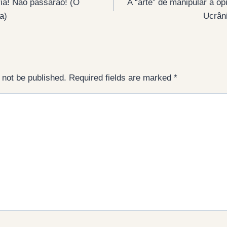
a! Não passarão! (O
A “arte” de manipular a op
a)
Ucrâni
 not be published.
Required fields are marked
*