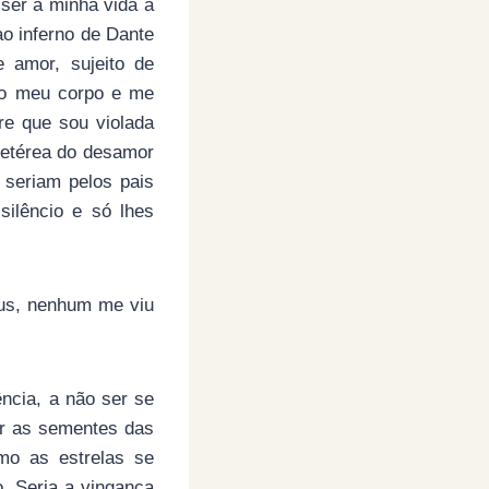
ser a minha vida a
ao inferno de Dante
 amor, sujeito de
 o meu corpo e me
e que sou violada
 etérea do desamor
 seriam pelos pais
ilêncio e só lhes
eus, nenhum me viu
ência, a não ser se
ser as sementes das
mo as estrelas se
. Seria a vingança