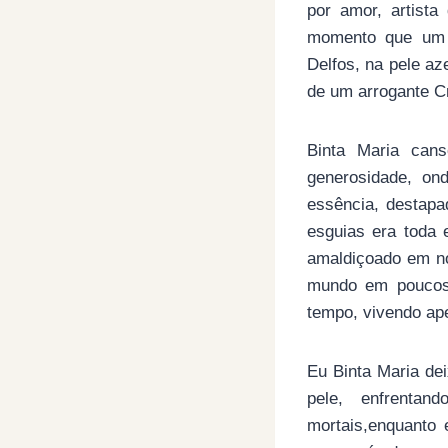
por amor, artist
momento que um r
Delfos, na pele az
de um arrogante C
Binta Maria can
generosidade, on
essência, destapa
esguias era toda
amaldiçoado em no
mundo em poucos 
tempo, vivendo ap
Eu Binta Maria dei
pele, enfrentan
mortais,enquanto 