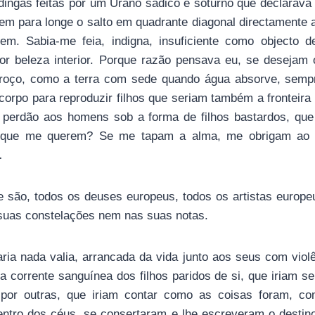
ingas feitas por um Úrano sádico e soturno que declarava 
gem para longe o salto em quadrante diagonal directamente 
m. Sabia-me feia, indigna, insuficiente como objecto de
or beleza interior. Porque razão pensava eu, se desejam
roço, como a terra com sede quando água absorve, sempr
corpo para reproduzir filhos que seriam também a fronteira
perdão aos homens sob a forma de filhos bastardos, que
que me querem? Se me tapam a alma, me obrigam ao s
…
e são, todos os deuses europeus, todos os artistas europ
uas constelações nem nas suas notas.
ria nada valia, arrancada da vida junto aos seus com viol
na corrente sanguínea dos filhos paridos de si, que iriam 
 por outras, que iriam contar como as coisas foram, co
entro dos céus, se consertaram e lhe escreveram o destino