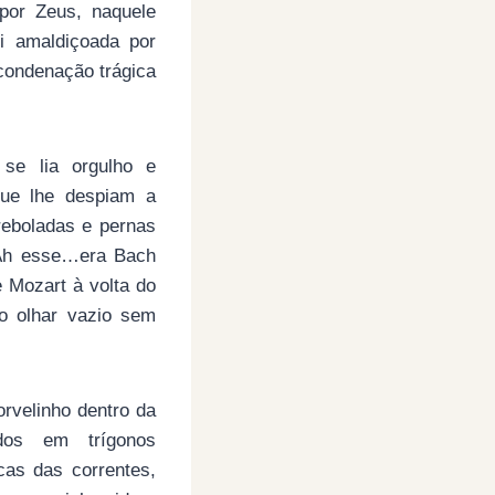
por Zeus, naquele
i amaldiçoada por
 condenação trágica
se lia orgulho e
que lhe despiam a
reboladas e pernas
 Ah esse…era Bach
 Mozart à volta do
o olhar vazio sem
orvelinho dentro da
ados em trígonos
cas das correntes,