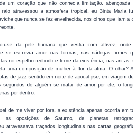
a de um coração que não conhecia limitação, abençoada 
aio atravessou a atmosfera tropical, eu Binta Maria fu
eviche que nunca se faz envelhecida, nos olhos que liam a
reonte.
sou-se da pele humana que vestia com altivez, onde 
de se escrevia amor nas formas, nas nádegas firmes 
das no espelho redondo e firme da existência, nas ancas 
 ela uma composição de mulher à flor da alma. O olhar?
tas de jazz sentido em noite de apocalipse, em viagem de
segundos de alguém se matar de amor por ele, o long
enas por dentro.
xei de me viver por fora, a existência apenas ocorria em t
do as oposições de Saturno, de planetas retrógr
eu atravessava traçados longitudinais nas cartas geográfi