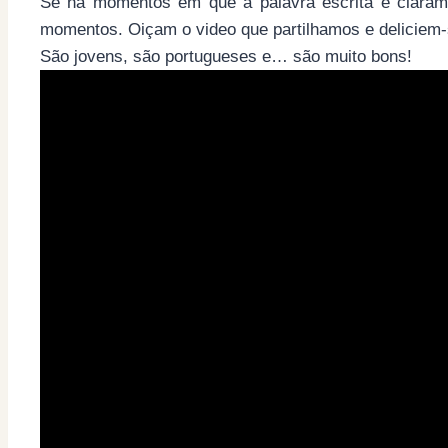
Se há momentos em que a palavra escrita é claram
momentos. Oiçam o video que partilhamos e deliciem-
São jovens, são portugueses e… são muito bons!