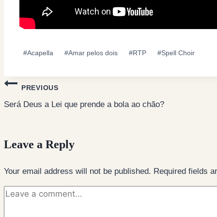
Post
#
Acapella
#
Amar pelos dois
#
RTP
#
Spell Choir
Tags:
Post
PREVIOUS
navigation
Será Deus a Lei que prende a bola ao chão?
Leave a Reply
Your email address will not be published.
Required fields 