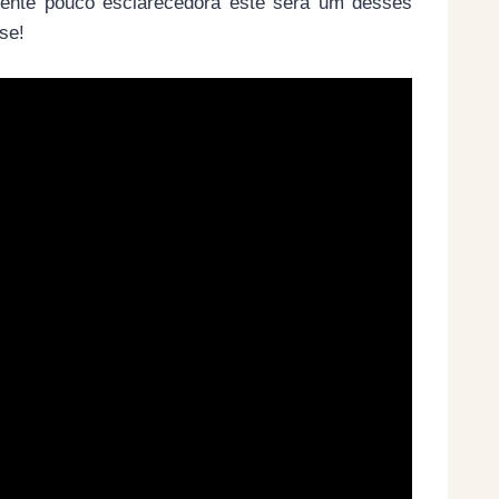
ente pouco esclarecedora este será um desses
se!