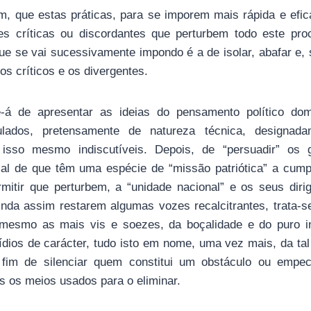
m, que estas práticas, para se imporem mais rápida e efi
s críticas ou discordantes que perturbem todo este pro
e se vai sucessivamente impondo é a de isolar, abafar e, 
os críticos e os divergentes.
-se-á de apresentar as ideias do pensamento político d
lados, pretensamente de natureza técnica, designad
r isso mesmo indiscutíveis. Depois, de “persuadir” os
l de que têm uma espécie de “missão patriótica” a cump
mitir que perturbem, a “unidade nacional” e os seus dirig
inda assim restarem algumas vozes recalcitrantes, trata-s
 mesmo as mais vis e soezes, da boçalidade e do puro in
dios de carácter, tudo isto em nome, uma vez mais, da tal
o fim de silenciar quem constitui um obstáculo ou empec
dos os meios usados para o eliminar.