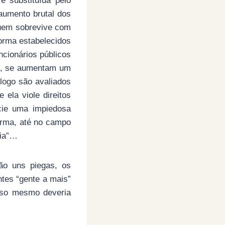
é substituída pelo
 aumento brutal dos
quem sobrevive com
orma estabelecidos
cionários públicos
ço, se aumentam um
logo são avaliados
ela viole direitos
ncie uma impiedosa
orma, até no campo
ria”…
ão uns piegas, os
tes “gente a mais”
sso mesmo deveria