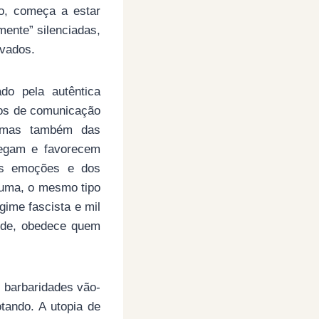
do, começa a estar
mente” silenciadas,
ivados.
do pela autêntica
os de comunicação
, mas também das
regam e favorecem
das emoções e dos
 suma, o mesmo tipo
gime fascista e mil
ode, obedece quem
 barbaridades vão-
tando. A utopia de