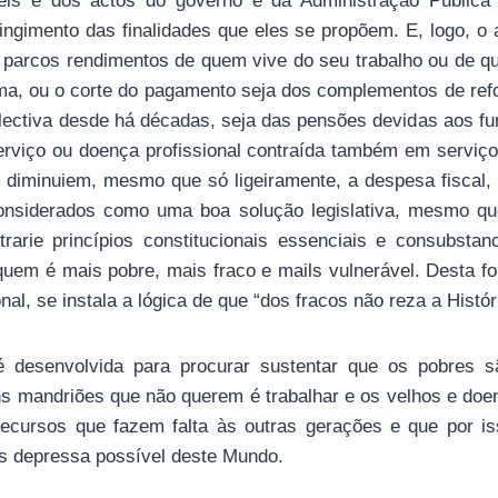
eis e dos actos do governo e da Administração Pública 
tingimento das finalidades que eles se propõem. E, logo, o
 parcos rendimentos de quem vive do seu trabalho ou de 
ma, ou o corte do pagamento seja dos complementos de ref
lectiva desde há décadas, seja das pensões devidas aos fun
erviço ou doença profissional contraída também em servi
u diminuiem, mesmo que só ligeiramente, a despesa fiscal, 
onsiderados como uma boa solução legislativa, mesmo que 
trarie princípios constitucionais essenciais e consubsta
 quem é mais pobre, mais fraco e mails vulnerável. Desta f
onal, se instala a lógica de que “dos fracos não reza a Histó
é desenvolvida para procurar sustentar que os pobres s
 mandriões que não querem é trabalhar e os velhos e doen
ecursos que fazem falta às outras gerações e que por i
s depressa possível deste Mundo.