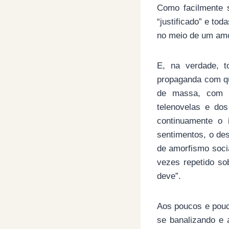
Como facilmente s
“justificado” e to
no meio de um amo
E, na verdade, t
propaganda com q
de massa, com a
telenovelas e do
continuamente o 
sentimentos, o des
de amorfismo socia
vezes repetido s
deve”.
Aos poucos e pouc
se banalizando e 