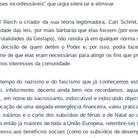
ses inconfessáveis” que urgia silenciar e eliminar.
 Reich o criador da sua teoria legitimadora, Carl Schmit
dade das leis, por mais bárbaras que elas fossem (por exe
rutalidades da Gestapo), não residia já em qualquer norma
 decisão de quem detém o Poder e, por isso, podia faze
e de que elas eram necessárias para atingir os fins que 
imos interesses da comunidade.
tempo do nazismo e do fascismo que já conhecemos este 
, infelizmente, decerto ainda bem nos recordamos, aqua
, em nome do sacrossanto, indiscutível e indiscutido obje
vocação de uma alegada emergência financeira, valeu pratic
 salários e o corte dos subsídios de férias e de Natal ao 
s então já maiores de toda a União Europeia, relembre-se) 
acesso aos benefícios sociais (como os subsídios de desem