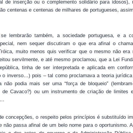
al de inserção ou o complemento solidário para idosos), 
tão centenas e centenas de milhares de portugueses, assi
se lembrarão também, a sociedade portuguesa, e a co
pecial, nem sequer discutiram o que era afinal o cha
Tróica, muito menos quis verificar que o mesmo não era
ceitou servilmente, e até mesmo proclamou, que a Lei Fund
epública, tinha de ser interpretada e aplicada em confo
o inverso…) pois – tal como proclamava a teoria jurídica 
la não podia mais ser uma “força de bloqueio” (lembram-
 de Cavaco?) ou um instrumento de criação de limites e
r…
de concepções, o respeito pelos princípios é substituído i
e não passa afinal de um belo nome para o oportunismo. A 