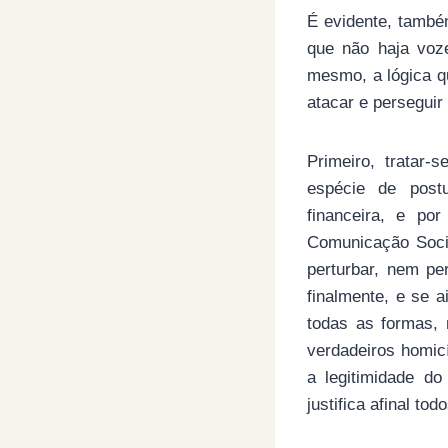
É evidente, també
que não haja voze
mesmo, a lógica qu
atacar e perseguir 
Primeiro, tratar
espécie de postu
financeira, e po
Comunicação Socia
perturbar, nem per
finalmente, e se a
todas as formas,
verdadeiros homicí
a legitimidade d
justifica afinal to