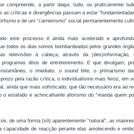
e compreende, a partir daqui, tudo, ou praticamente tu
das as críticas e divergências passam a estar “fundamentada
rfismo e de um “carneirismo” social permanentemente cult
odo este processo é ainda mais acelerado e aprofunda
ue todos os dias somos bombardeados pelos grandes órgã
s televisões à cabeça, através da (des)informação
s programas ditos de entretenimento. E que divulgam, p
instantâneo, o imediato, o sound bite, o primarismo 
prezo pela razão crítica, o individualismo mais feroz, em
l, ainda que mais sofisticado, que tão necessário era ao re
ob o estafado e achincalhante aforismo do “manda quem p
os, de uma forma (só) aparentemente “natural”, as maiores
a capacidade de reacção perante elas amolecendo e embo