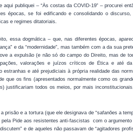
e aqui publiquei – “Às costas da COVID-19” – procurei ent
es épocas, se foi edificando e consolidando o discurso, po
icas e regimes ditatoriais.
ito, essa dogmática – que, nas diferentes épocas, apar
ança” e da “modernidade”, mas também com a da sua prete
ove a expulsão (e não só do campo do Direito, mas de t
pações, valorações e juízos críticos de Ética e até da
estranhas e até prejudiciais à própria realidade das norm
de que os fins (apresentados normalmente como os grandes
s) justificariam todos os meios, por mais inconstitucionais,
a a prisão e a tortura (que ele designava de “safanões a tem
ida pela Pide aos resistentes anti-fascistas com o argument
 discutem” e de aqueles não passavam de “agitadores profis