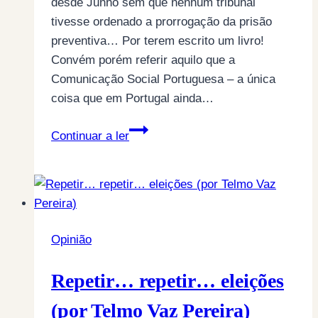
desde Junho sem que nenhum tribunal
tivesse ordenado a prorrogação da prisão
preventiva… Por terem escrito um livro!
Convém porém referir aquilo que a
Comunicação Social Portuguesa – a única
coisa que em Portugal ainda…
Luaty
Continuar a ler
Beirão:
quem
me
dera
que
Opinião
houvessem
mais
Repetir… repetir… eleições
portugueses
como
(por Telmo Vaz Pereira)