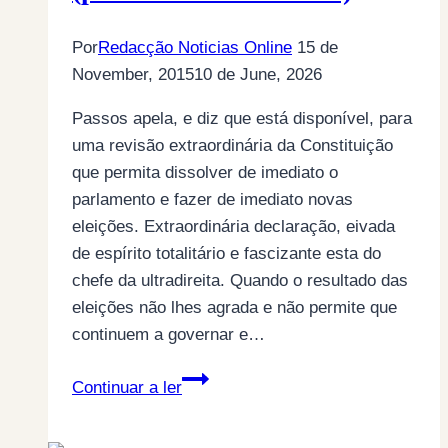
tu.
Por
Redacção Noticias Online
15 de
November, 2015
10 de June, 2026
Passos apela, e diz que está disponível, para
uma revisão extraordinária da Constituição
que permita dissolver de imediato o
parlamento e fazer de imediato novas
eleições. Extraordinária declaração, eivada
de espírito totalitário e fascizante esta do
chefe da ultradireita. Quando o resultado das
eleições não lhes agrada e não permite que
continuem a governar e…
Repetir…
Continuar a ler
repetir…
eleições