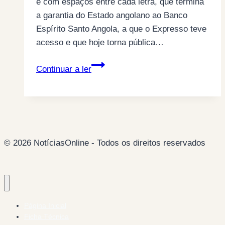
e com espaços entre cada letra, que termina
a garantia do Estado angolano ao Banco
Espírito Santo Angola, a que o Expresso teve
acesso e que hoje torna pública…
José
Continuar a ler
Eduardo
dos
Santos
garante
apoio
© 2026 NotíciasOnline - Todos os direitos reservados
ao
BESA
(Banco
Espírito
Santo
Página Inicial
Angola)
Ficha Técnica