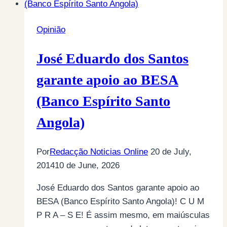
(por
Anabela
Opinião
Ferreira
e
José Eduardo dos Santos
Jacinto
Furtado)
garante apoio ao BESA
(Banco Espírito Santo
Angola)
Por
Redacção Noticias Online
20 de July,
2014
10 de June, 2026
José Eduardo dos Santos garante apoio ao
BESA (Banco Espírito Santo Angola)! C U M
P R A – S E! É assim mesmo, em maiúsculas