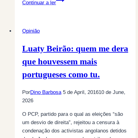
Continuar a ler
eleições
em
Angola
Opinião
Luaty Beirão: quem me dera
que houvessem mais
portugueses como tu.
Por
Dino Barbosa
5 de April, 2016
10 de June,
2026
O PCP, partido para o qual as eleições “são
um desvio de direita”, rejeitou a censura à
condenação dos activistas angolanos detidos