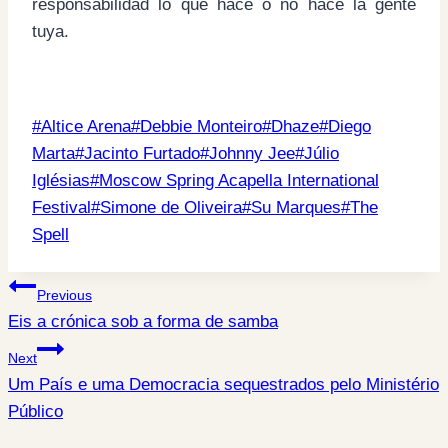
responsabilidad lo que hace o no hace la gente
tuya.
Post
#
Altice Arena
#
Debbie Monteiro
#
Dhaze
#
Diego
Tags:
Marta
#
Jacinto Furtado
#
Johnny Jee
#
Júlio
Iglésias
#
Moscow Spring Acapella International
Festival
#
Simone de Oliveira
#
Su Marques
#
The
Spell
Post
Previous
Eis a crónica sob a forma de samba
navigation
Next
Um País e uma Democracia sequestrados pelo Ministério
Público