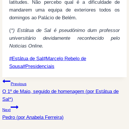
latitudes. Não percebo qual é a dificuldade de
mandarem uma equipa de exteriores todos os
domingos ao Palácio de Belém.
(
*) Estátua de Sal é pseudónimo dum professor
universitário devidamente reconhecido pelo
Noticias Online.
Post
#
Estátua de Sal
#
Marcelo Rebelo de
Tags:
Sousa
#
Presidenciais
Post
Previous
O 1º de Maio, seguido de homenagem (por Estátua de
navigation
Sal*)
Next
Pedro (por Anabela Ferreira)