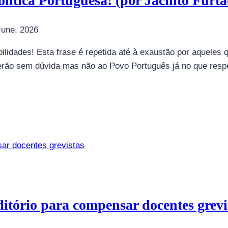
olítica Portuguesa! (por Jacinto Furt
June, 2026
idades! Esta frase é repetida até à exaustão por aqueles 
terão sem dúvida mas não ao Povo Português já no que res
ditório para compensar docentes grevi