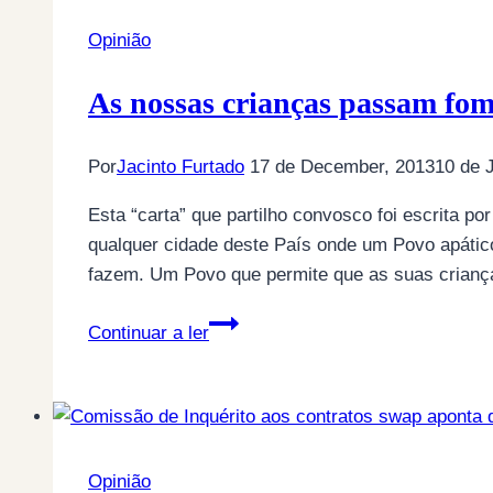
Opinião
As nossas crianças passam fo
Por
Jacinto Furtado
17 de December, 2013
10 de 
Esta “carta” que partilho convosco foi escrita p
qualquer cidade deste País onde um Povo apático
fazem. Um Povo que permite que as suas cria
As
Continuar a ler
nossas
crianças
passam
fome…
Mas
Opinião