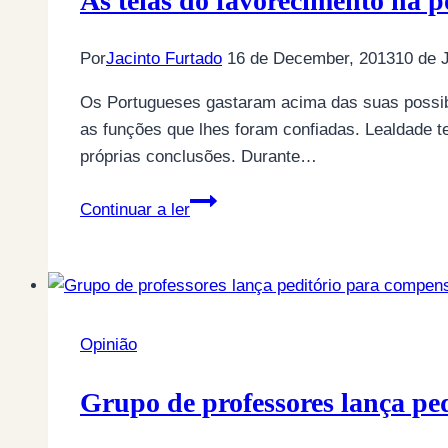
As teias do favorecimento na p
a
governação
Por
Jacinto Furtado
16 de December, 2013
10 de 
PS
Os Portugueses gastaram acima das suas possibil
as funções que lhes foram confiadas. Lealdade 
próprias conclusões. Durante…
As
Continuar a ler
teias
do
favorecimento
na
política
Opinião
Portuguesa!
(por
Grupo de professores lança pe
Jacinto
Furtado)