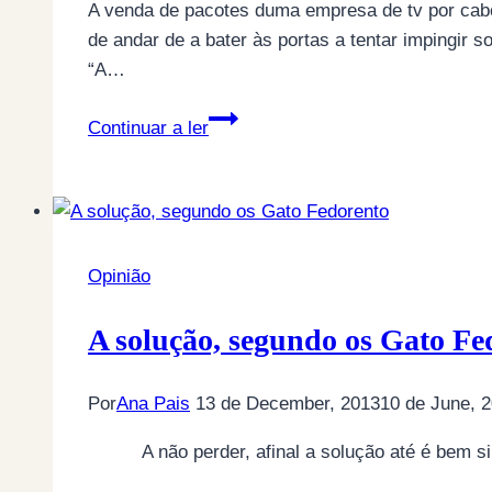
A venda de pacotes duma empresa de tv por cabo
de andar de a bater às portas a tentar impingir 
“A…
A
Continuar a ler
triste
solução
dos
tristes
Gatos
Opinião
Fedorentos!
(por
A solução, segundo os Gato Fe
Jacinto
Furtado)
Por
Ana Pais
13 de December, 2013
10 de June, 
A não perder, afinal a solução até é bem sim