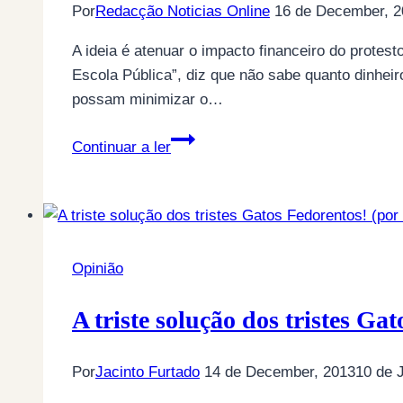
Por
Redacção Noticias Online
16 de December, 2
A ideia é atenuar o impacto financeiro do prote
Escola Pública”, diz que não sabe quanto dinheir
possam minimizar o…
Grupo
Continuar a ler
de
professores
lança
peditório
para
Opinião
compensar
docentes
A triste solução dos tristes Ga
grevistas
Por
Jacinto Furtado
14 de December, 2013
10 de 