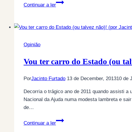
A
Continuar a ler
solução,
segundo
os
Gato
Fedorento
Opinião
Vou ter carro do Estado (ou ta
Por
Jacinto Furtado
13 de December, 2013
10 de 
Decorria o trágico ano de 2011 quando assisti a
Nacional da Ajuda numa modesta lambreta e sair
de…
Vou
Continuar a ler
ter