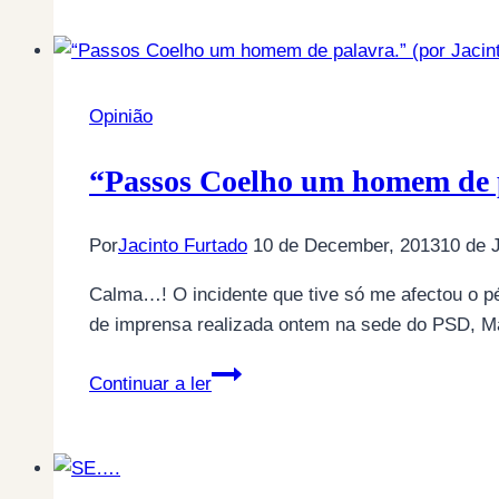
carro
do
Estado
(ou
Opinião
talvez
não)!
“Passos Coelho um homem de p
(por
Jacinto
Por
Jacinto Furtado
10 de December, 2013
10 de 
Furtado)
Calma…! O incidente que tive só me afectou o p
de imprensa realizada ontem na sede do PSD, Ma
“Passos
Continuar a ler
Coelho
um
homem
de