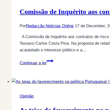
para
o
Comissão de Inquérito aos con
compadrio
há
Por
Redacção Noticias Online
17 de December, 2
dinheiro!
(por
A Comissão de Inquérito aos contratos de risco 
Jacinto
Tesouro Carlos Costa Pina. Na proposta de relat
Furtado)
acautelado o interesse público e a…
Comissão
Continuar a ler
de
Inquérito
aos
contratos
swap
Opinião
aponta
dedo