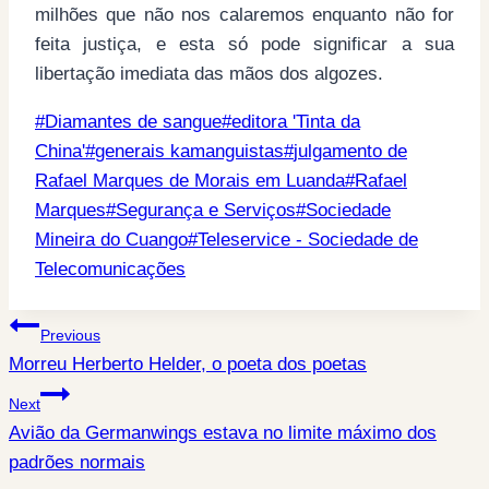
milhões que não nos calaremos enquanto não for
feita justiça, e esta só pode significar a sua
libertação imediata das mãos dos algozes.
Post
#
Diamantes de sangue
#
editora 'Tinta da
Tags:
China'
#
generais kamanguistas
#
julgamento de
Rafael Marques de Morais em Luanda
#
Rafael
Marques
#
Segurança e Serviços
#
Sociedade
Mineira do Cuango
#
Teleservice - Sociedade de
Telecomunicações
Post
Previous
Morreu Herberto Helder, o poeta dos poetas
navigation
Next
Avião da Germanwings estava no limite máximo dos
padrões normais